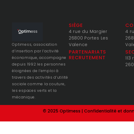
SIÈGE
CO
4 rue du Margier
4 r
26800 Portes Les
268
Valence
Val
Optimess, association
d’insertion par l’activité
PARTENARIATS
SE
RECRUTEMENT
économique, accompagne
113
depuis 1992 les personnes
260
éloignées de l’emploi à
travers des activités d’utilité
sociale comme la couture,
les espaces verts et la
mécanique.
© 2025 Optimess |
Confidentialité et don