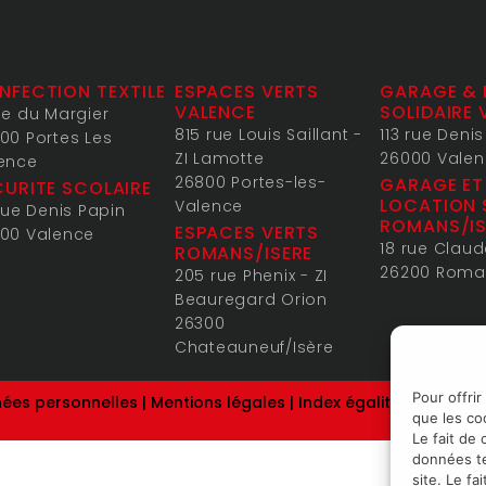
NFECTION TEXTILE
ESPACES VERTS
GARAGE & 
VALENCE
SOLIDAIRE 
ue du Margier
815 rue Louis Saillant -
113 rue Deni
00 Portes Les
ZI Lamotte
26000 Vale
ence
26800 Portes-les-
GARAGE ET
CURITE SCOLAIRE
LOCATION 
Valence
 rue Denis Papin
ROMANS/IS
ESPACES VERTS
00 Valence
18 rue Clau
ROMANS/ISERE
26200 Roma
205 rue Phenix - ZI
Beauregard Orion
26300
Chateauneuf/Isère
Pour offrir
nées personnelles
|
Mentions légales
|
Index égalité Femmes
que les co
Le fait de
données te
site. Le f