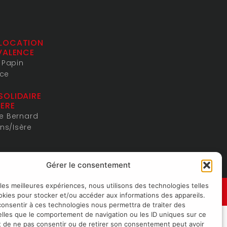
LOCATION
VALENCE
s Papin
nce
SOLIDAIRE
ERE
de Bernard
ns/Isère
Gérer le consentement
 les meilleures expériences, nous utilisons des technologies telles
-Hommes 2024
okies pour stocker et/ou accéder aux informations des appareils.
 consentir à ces technologies nous permettra de traiter des
lles que le comportement de navigation ou les ID uniques sur ce
ait de ne pas consentir ou de retirer son consentement peut avoir