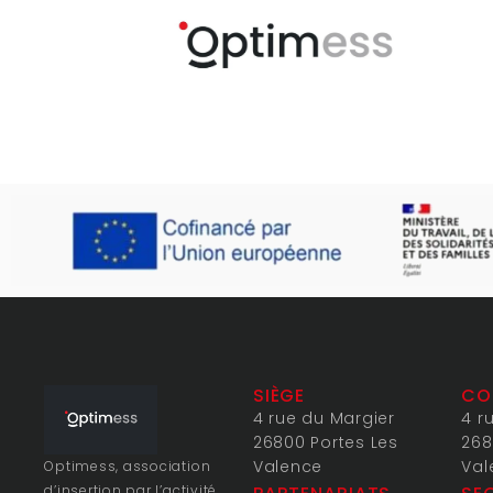
SIÈGE
CO
4 rue du Margier
4 r
26800 Portes Les
268
Valence
Val
Optimess, association
d’insertion par l’activité