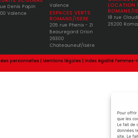
CURITE SCOLAIRE
LOCATION 
Valence
 rue Denis Papin
ROMANS/IS
ESPACES VERTS
00 Valence
18 rue Clau
ROMANS/ISERE
26200 Roma
205 rue Phenix - ZI
Beauregard Orion
26300
Chateauneuf/Isère
nées personnelles
|
Mentions légales
|
Index égalité Femmes
Pour offrir
que les co
Le fait de
données te
site. Le f