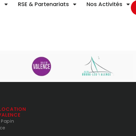
t
RSE & Partenariats
Nos Activités
LOCATION
VALENCE
s Papin
nce