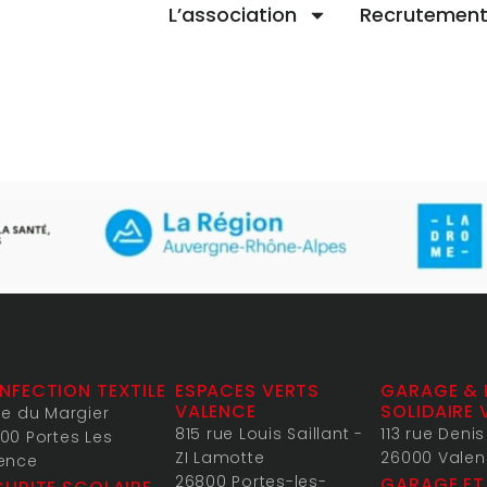
L’association
Recrutemen
NFECTION TEXTILE
ESPACES VERTS
GARAGE & 
VALENCE
SOLIDAIRE 
ue du Margier
815 rue Louis Saillant -
113 rue Deni
00 Portes Les
ZI Lamotte
26000 Vale
ence
26800 Portes-les-
GARAGE ET