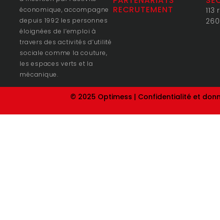
PARTENARIATS
SE
RECRUTEMENT
économique, accompagne
113
depuis 1992 les personnes
260
éloignées de l’emploi à
travers des activités d’utilité
sociale comme la couture,
les espaces verts et la
mécanique.
© 2025 Optimess |
Confidentialité et don